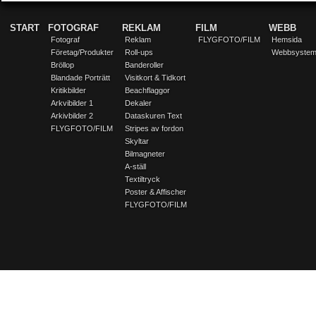
START
FOTOGRAF
REKLAM
FILM
WEBB
Fotograf
Reklam
FLYGFOTO/FILM
Hemsida
Företag/Produkter
Roll-ups
Webbsyste
Bröllop
Banderoller
Blandade Porträtt
Visitkort & Tidkort
Kritikbilder
Beachflaggor
Arkvibilder 1
Dekaler
Arkivbilder 2
Dataskuren Text
FLYGFOTO/FILM
Stripes av fordon
Skyltar
Bilmagneter
A-ställ
Textiltryck
Poster & Affischer
FLYGFOTO/FILM