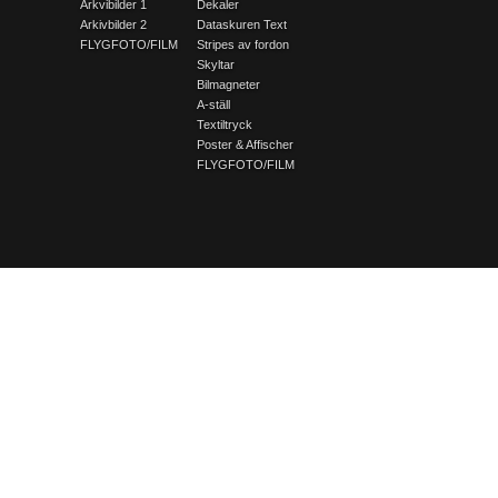
Arkvibilder 1
Dekaler
Arkivbilder 2
Dataskuren Text
FLYGFOTO/FILM
Stripes av fordon
Skyltar
Bilmagneter
A-ställ
Textiltryck
Poster & Affischer
FLYGFOTO/FILM