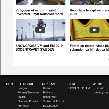
Vi bygger ut och om, samt
Reportage Norsjö vårmar
investerar i nytt Rollsrollerbord
2019
SNOWCROSS VM and EM 2019
Filmat en timme, visas nå
BODENTRAVET SWEDEN
sekunder, så blir det så h
START
FOTOGRAF
REKLAM
FILM
WEBB
Fotograf
Reklam
FLYGFOTO/FILM
Hemsida
Företag/Produkter
Roll-ups
Webbsyste
Bröllop
Banderoller
Blandade Porträtt
Visitkort & Tidkort
Kritikbilder
Beachflaggor