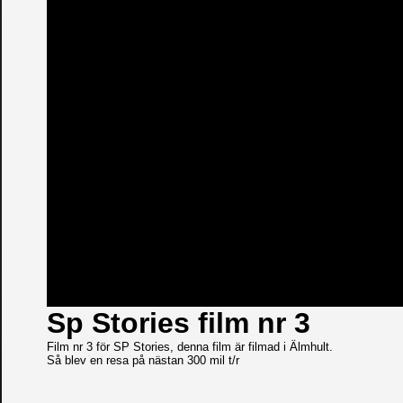
Sp Stories film nr 3
Film nr 3 för SP Stories, denna film är filmad i Älmhult.
Så blev en resa på nästan 300 mil t/r