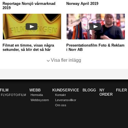
Reportage Norsjö vårmarknad
Norway April 2019
2019
Filmat en timme, visas några
Presentationsfilm Foto & Reklam
sekunder, så blir det så här
i Norr AB
Visa fler inlägg
FILM
WEBB
KUNDSERVICE
BLOGG
NY
FILER
ORDER
FLYGFOTO/FILM
Hemsida
Kontakt
Webbsystem
Leveransvillkor
Om oss