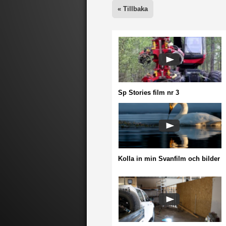
Sp Stories film nr 3
Kolla in min Svanfilm och bilder