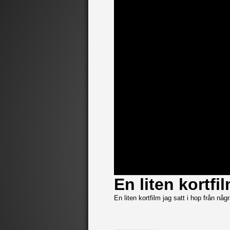
En liten kortfi
En liten kortfilm jag satt i hop från någr