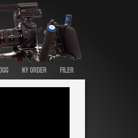
OGG
NY ORDER
FILER