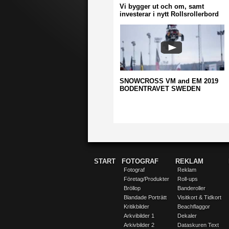
Vi bygger ut och om, samt
investerar i nytt Rollsrollerbord
SNOWCROSS VM and EM 2019
BODENTRAVET SWEDEN
START
FOTOGRAF
REKLAM
Fotograf
Reklam
Företag/Produkter
Roll-ups
Bröllop
Banderoller
Blandade Porträtt
Visitkort & Tidkort
Kritikbilder
Beachflaggor
Arkvibilder 1
Dekaler
Arkivbilder 2
Dataskuren Text